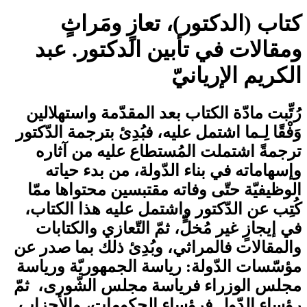
كتاب (الدكتور)، تعازٍ ومَراثٍ
ومقالات في تأبين الدكتور. عبد
الكريم الإريانيّ
رُتِّبت مادّة الكتاب بعد المقدّمة واستهلالين
وَفْقًا لِـما اشتمل عليه، فبُدِئ بترجمة الدّكتور
ترجمةً اشتملت المُستطاع عليه من آثاره
وإسهاماته في بناء الدّولة، من بدء حياته
الوظيفيّة حتّى وفاته مقتبسين محتواها ممّا
كُتِب عن الدّكتور واشتمل عليه هذا الكتاب،
في إيجازٍ غير مُخلٍّ، ثمّ التّعازي والكتابات
والمقالات فالمراثي، وبُدِئ ذلك بما صدر عن
مؤسّسات الدّولة: رياسة الجمهوريّة ورياسة
مجلس الوزراء فرياسة مجلس الشّورى، ثمّ
رؤساء الدّول فرؤساء الحكومات، والأحزاب