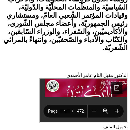
السّياسيّة والمنظّمات المحلّيّة والدّوليّة،
وقيادات المؤتمر الشّعبي العامّ، ومستشاري
رئيس الجمهوريّة، وأعضاء مجلس الشّورى،
والأكاديميّين، والسّفراء، والوزراء السّابقين،
والكتّاب والأدباء والصّحفيّين، وانتهاءً بالمراثي
الشّعريّة.
الدكتور مقبل التام عامر الأحمدي
تحميل الملف